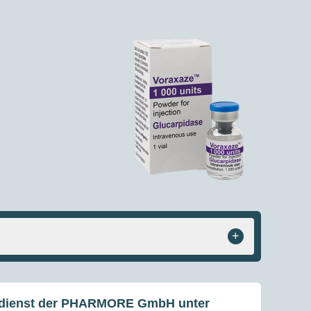
Medizinische Anfragen
Voraxaze® bestellen
0800 181 5244
+49 5451 9690
+
nnendienst der PHARMORE GmbH unter