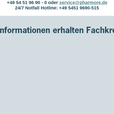
er
+49 54 51 96 90 - 0
oder
service@pharmore.de
24/7 Notfall Hotline:
+49 5451 9690-515
ät
Informationen erhalten Fachkre
ELASSEN
eltenheit der
lständige
ft jedes Jahr alle
ird bei Bedarf