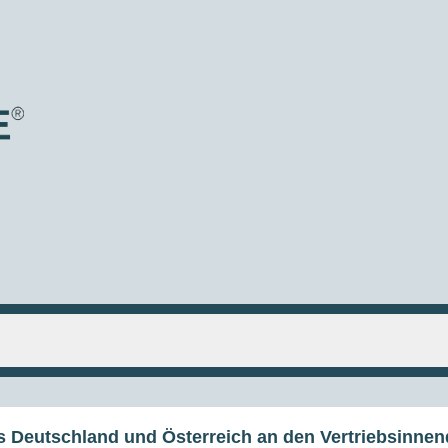
Fax
Email
+49 5451 969 0925
service@pharmore.de
Über Voraxaze®
Bestellung und Erstattung
Informationsmaterial
 aus Deutschland und Österreich an den Vertriebsi