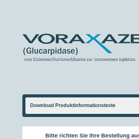
Germany
HDMTX*-Toxizität
S
t
a
r
t
s
e
Für die
i
Download Produktinformationstexte
t
e
Bitte richten Sie Ihre Bestellung